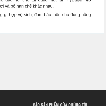
eo đầu nối cho túi dùng một lần HyBag® MS
ơi và bộ hạn chế khác nhau.
g gỉ hợp vệ sinh, đảm bảo luôn cho đúng nồng
CÁC SẢN PHẨM CỦA CHÚNG TÔI