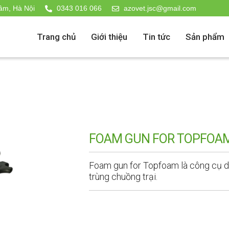
âm, Hà Nội
0343 016 066
azovet.jsc@gmail.com
Trang chủ
Giới thiệu
Tin tức
Sản phẩm
FOAM GUN FOR TOPFOA
Foam gun for Topfoam là công cụ d
trùng chuồng trại.