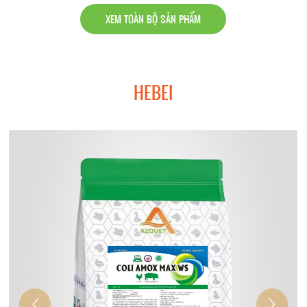
XEM TOÀN BỘ SẢN PHẨM
HEBEI